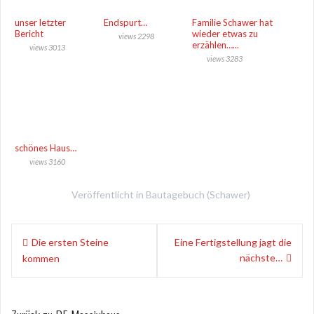
unser letzter
Endspurt…
Familie Schawer hat
Bericht
wieder etwas zu
views 2298
erzählen…...
views 3013
views 3283
schönes Haus…
views 3160
Veröffentlicht in
Bautagebuch (Schawer)
B
Die ersten Steine
Eine Fertigstellung jagt die
nächste…
kommen
e
i