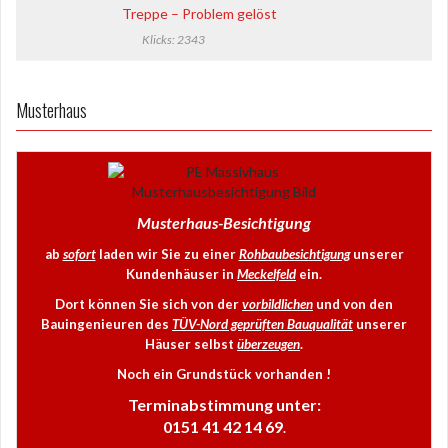
o
Treppe – Problem gelöst
n
Klicks: 2343
Musterhaus
Musterhaus-Besichtigung
ab
sofort
laden wir Sie zu einer
Rohbaubesichtigung
unserer
Kundenhäuser in
Meckelfeld
ein.
Dort können Sie sich von der
vorbildlichen
und von den
Bauingenieuren des
TÜV-Nord geprüften Bauqualität
unserer
Häuser selbst
überzeugen
.
Noch ein Grundstück vorhanden !
Terminabstimmung unter:
0151 41 42 14 69
.