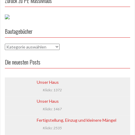
t
Zurück zu PE Massivhaus
r
a
g
Bautagebücher
s
B
-
a
N
u
Die neuesten Posts
t
a
a
v
g
Unser Haus
e
i
Klicks: 1372
b
g
ü
Unser Haus
c
a
Klicks: 1467
h
t
e
Fertigstellung, Einzug und kleinere Mängel
r
i
Klicks: 2535