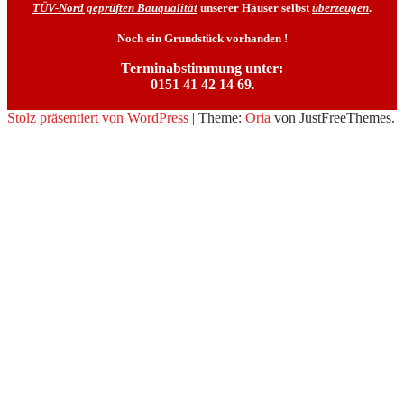
TÜV-Nord geprüften Bauqualität
unserer Häuser selbst
überzeugen
.
Noch ein Grundstück vorhanden !
Terminabstimmung unter:
0151 41 42 14 69
.
Stolz präsentiert von WordPress
|
Theme:
Oria
von JustFreeThemes.