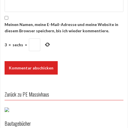
o
n
Meinen Namen, meine E-Mail-Adresse und meine Website in
diesem Browser speichern, bis ich wieder kommentiere.
3
×
sechs
=
Zurück zu PE Massivhaus
Bautagebücher