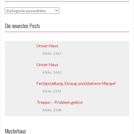
B
a
u
Die neuesten Posts
t
a
g
Unser Haus
e
Klicks: 1367
b
ü
Unser Haus
c
Klicks: 1463
h
e
Fertigstellung, Einzug und kleinere Mängel
r
Klicks: 2531
Treppe – Problem gelöst
Klicks: 2338
Musterhaus