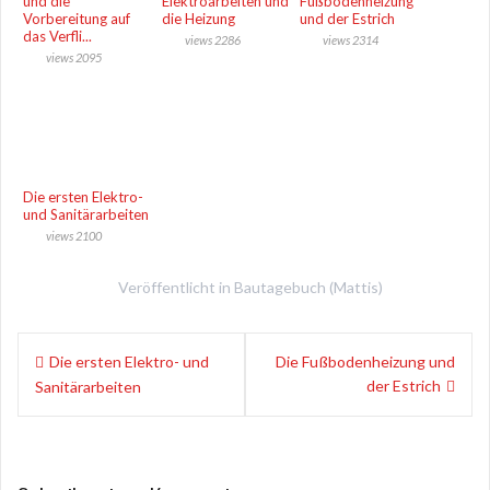
und die
Elektroarbeiten und
Fußbodenheizung
Vorbereitung auf
die Heizung
und der Estrich
das Verfli...
views 2286
views 2314
views 2095
Die ersten Elektro-
und Sanitärarbeiten
views 2100
Veröffentlicht in
Bautagebuch (Mattis)
B
Die ersten Elektro- und
Die Fußbodenheizung und
der Estrich
Sanitärarbeiten
e
i
t