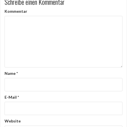
Schreibe einen Kommentar
r
Kommentar
a
g
s
-
N
a
v
Name
*
i
g
a
E-Mail
*
t
i
Website