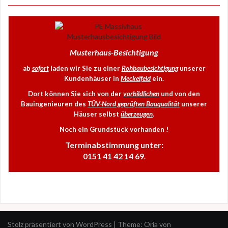
Musterhaus-Besichtigung
ab
sofort
laden wir Sie zu einer
Rohbaubesichtigung
unserer
Kundenhäuser in
Meckelfeld
ein.
Dort können Sie sich von der
vorbildlichen
und von den
Bauingenieuren des
TÜV-Nord geprüften Bauqualität
unserer
Häuser selbst
überzeugen
.
Noch ein Grundstück vorhanden !
Terminabstimmung unter:
0151 41 42 14 69
.
Stolz präsentiert von WordPress
|
Theme:
Oria
von