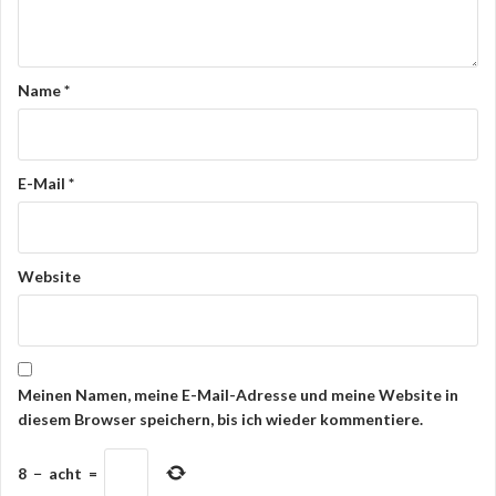
N
a
v
Name
*
i
g
a
E-Mail
*
t
i
Website
o
n
Meinen Namen, meine E-Mail-Adresse und meine Website in
diesem Browser speichern, bis ich wieder kommentiere.
8
−
acht
=