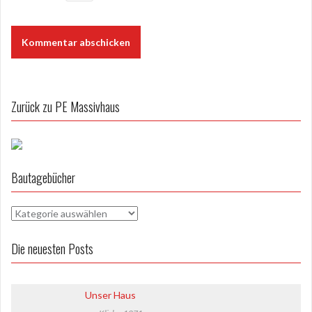
Zurück zu PE Massivhaus
Bautagebücher
B
a
u
Die neuesten Posts
t
a
g
Unser Haus
e