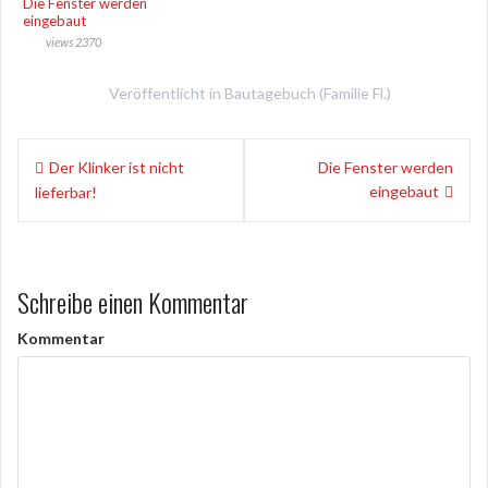
Die Fenster werden
eingebaut
views 2370
Veröffentlicht in
Bautagebuch (Familie Fl.)
B
Der Klinker ist nicht
Die Fenster werden
eingebaut
lieferbar!
e
i
t
Schreibe einen Kommentar
r
Kommentar
a
g
s
-