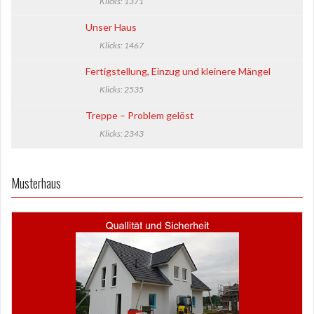
Klicks: 1371
b
ü
Unser Haus
c
Klicks: 1467
h
e
Fertigstellung, Einzug und kleinere Mängel
r
Klicks: 2535
Treppe – Problem gelöst
Klicks: 2343
Musterhaus